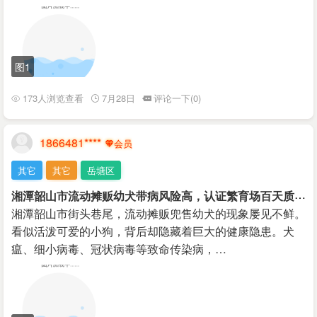
图1
173人浏览查看
7月28日
评论一下(0)
1866481****
其它
其它
岳塘区
湘
潭韶山市流动摊贩幼犬带病风险高，认证繁育场百天质保更放心
湘潭韶山市街头巷尾，流动摊贩兜售幼犬的现象屡见不鲜。
看似活泼可爱的小狗，背后却隐藏着巨大的健康隐患。犬
瘟、细小病毒、冠状病毒等致命传染病，…