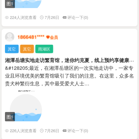
图1
224人浏览查看
7月26日
评论一下(0)
1866481****
其它
其它
雨湖区
湘
潭岳塘实地走访繁育馆，迷你约克夏，线上预约享健康保障
&#128205;最近，在湘潭岳塘区的一次实地走访中，一家专
业且环境优美的繁育馆吸引了我们的注意。在这里，众多名
贵犬种繁衍生息，其中最受爱犬人士…
图1
226人浏览查看
7月26日
评论一下(0)