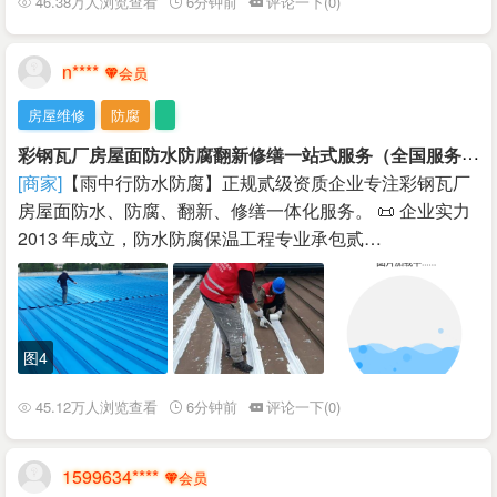
46.38万人浏览查看
6分钟前
评论一下(0)
n****
房屋维修
防腐
彩
钢瓦厂房屋面防水防腐翻新修缮一站式服务（全国服务）
[商家]
【雨中行防水防腐】正规贰级资质企业专注彩钢瓦厂
房屋面防水、防腐、翻新、修缮一体化服务。 📜 企业实力
2013 年成立，防水防腐保温工程专业承包贰…
图4
45.12万人浏览查看
6分钟前
评论一下(0)
1599634****