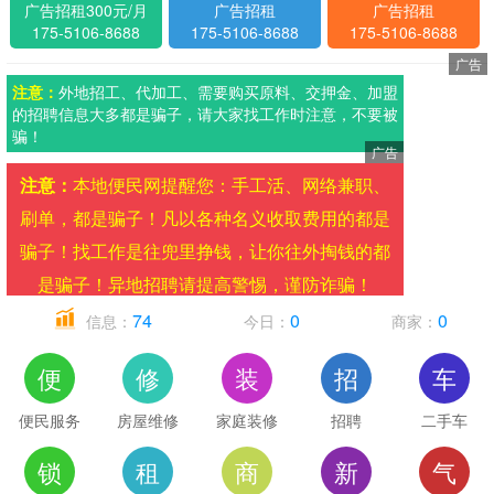
广告招租300元/月
广告招租
广告招租
175-5106-8688
175-5106-8688
175-5106-8688
注意：
外地招工、代加工、需要购买原料、交押金、加盟
的招聘信息大多都是骗子，请大家找工作时注意，不要被
骗！
注意：
本地便民网提醒您：手工活、网络兼职、
刷单，都是骗子！凡以各种名义收取费用的都是
骗子！找工作是往兜里挣钱，让你往外掏钱的都
是骗子！异地招聘请提高警惕，谨防诈骗！
74
0
0
信息：
今日：
商家：
便
修
装
招
车
俄媒：俄军动用“匕首”导弹打击乌军用机场
便民服务
习近平向全球文明对话部长级会议致贺信
房屋维修
家庭装修
招聘
二手车
中华人民共和国成立七十五周年庆祝活动在多国举办
锁
租
商
新
气
【国际新闻】全球绿色能源合作峰会召开 多国签署碳中和新协议