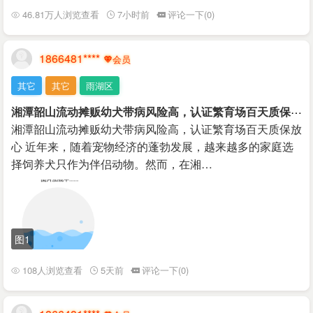
46.81万人浏览查看
7小时前
评论一下(0)
1866481****
其它
其它
雨湖区
湘
潭韶山流动摊贩幼犬带病风险高，认证繁育场百天质保放心
湘潭韶山流动摊贩幼犬带病风险高，认证繁育场百天质保放
心 近年来，随着宠物经济的蓬勃发展，越来越多的家庭选
择饲养犬只作为伴侣动物。然而，在湘…
图1
108人浏览查看
5天前
评论一下(0)