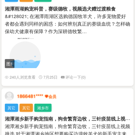
湘潭雨湖购宠科普，赛级德牧，视频选犬赠过渡粮食
&#128021; 在湘潭雨湖区选购德国牧羊犬，许多宠物爱好
者都会遇到同样的困惑：如何辨别真正的赛级血统？怎样确
保幼犬健康有保障？作为深耕德牧繁…
图1
240人浏览查看
7月25日
评论一下(0)
1866481****
其它
其它
湘乡市
湘
潭湘乡新手购宠指南，狗舍繁育边牧，三针疫苗线上视频挑选
湘潭湘乡新手购宠指南，狗舍繁育边牧，三针疫苗线上视频
挑选 对于湘潭湘乡地区想要购买边境牧羊犬的新手宠主来