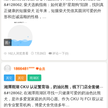
&#128062; 柴犬选购指南：如何避开"星期狗"陷阱，找到真
正健康的短腿柴犬 近年来，短腿柴犬凭借其圆润可爱的外
形和忠诚温顺的性格，…
图1
162人浏览查看
7月29日
评论一下(0)
1866481****
其它
其它
雨湖区
湘
潭雨湖 CKU 认证繁育场，奶油比熊，线下门店全套健康体检
&#128062; 在湘潭雨湖区寻找一只健康可爱的奶油色比熊
犬，是许多爱宠家庭的共同心愿。作为 CKU 与 FCI 双认证
的专业繁育机构，博爱犬舍凭借多年…