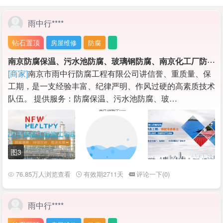
雨中行****
钻石置顶
房屋维修
防腐
南
京防腐保温、污水池防腐、玻璃钢防腐、南京化工厂防腐保温，管道保温工程等施工
[商家]
南京市雨中行防腐工程有限公司讲信誉、重质量、保
工期，是一支经验丰富、纪律严明、作风过硬的高素质技术
队伍。 提供服务：防腐保温、污水池防腐、玻…
图3
76.85万人浏览查看
有效期2711天
评论一下(0)
雨中行****