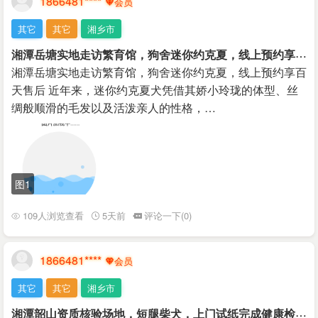
1866481****
其它
其它
湘乡市
湘
潭岳塘实地走访繁育馆，狗舍迷你约克夏，线上预约享百天售后
湘潭岳塘实地走访繁育馆，狗舍迷你约克夏，线上预约享百
天售后 近年来，迷你约克夏犬凭借其娇小玲珑的体型、丝
绸般顺滑的毛发以及活泼亲人的性格，…
图1
109人浏览查看
5天前
评论一下(0)
1866481****
其它
其它
湘乡市
湘
潭韶山资质核验场地，短腿柴犬，上门试纸完成健康检测