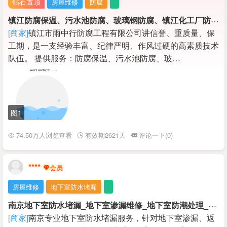
钻石置顶
房屋维修
防腐
镇
江防腐保温、污水池防腐、玻璃钢防腐、镇江化工厂防腐保温，管道保温工程等施工
[商家]
镇江市雨中行防腐工程有限公司讲信誉、重质量、保
工期，是一支经验丰富、纪律严明、作风过硬的高素质技术
队伍。 提供服务：防腐保温、污水池防腐、玻…
图1
74.50万人浏览查看
有效期2621天
评论一下(0)
****
房屋维修
地下室防水堵漏
南
京地下室防水堵漏_地下室渗漏维修_地下室防潮处理_专业施工
[商家]
南京专业地下室防水堵漏服务，针对地下室渗漏、返