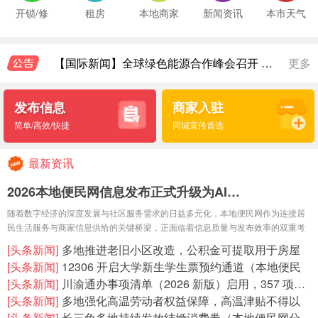
2026 年全球科技创新峰会召开 AI 技术引领未来发展趋势
开锁/修
租房
本地商家
新闻资讯
本市天气
俄媒：俄军动用“匕首”导弹打击乌军用机场
习近平向全球文明对话部长级会议致贺信
中华人民共和国成立七十五周年庆祝活动在多国举办
【国际新闻】全球绿色能源合作峰会召开 多国签署碳中和新协议
更多
2026 年全球科技创新峰会召开 AI 技术引领未来发展趋势
俄媒：俄军动用“匕首”导弹打击乌军用机场
发布信息
商家入驻
简单/高效/快捷
同城宣传首选
最新资讯
2026本地便民网信息发布正式升级为AI…
随着数字经济的深度发展与社区服务需求的日益多元化，本地便民网作为连接居
民生活服务与商家信息供给的关键桥梁，正面临着信息质量与发布效率的双重考
验。为破解传统信息发布模式中存在的撰写门槛高、内容质量参差不
[头条新闻]
多地推进老旧小区改造，公积金可提取用于房屋
维修翻新…
[头条新闻]
12306 开启大学新生学生票预约通道（本地便民
网…
[头条新闻]
川渝通办事项清单（2026 新版）启用，357 项…
[头条新闻]
多地强化高温劳动者权益保障，高温津贴不得以
物资替代…
[头条新闻]
长三角多地持续发放结婚消费券（本地便民网分