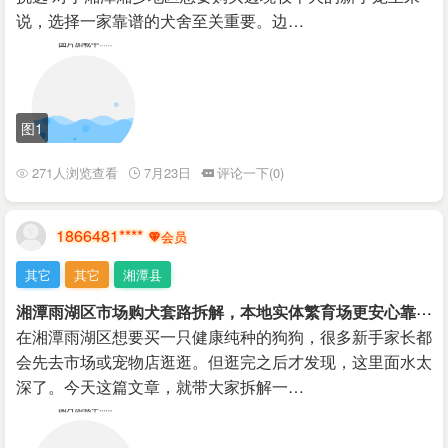
说，选择一家靠谱的犬舍至关重要。边…
图1
271人浏览查看
7月23日
评论一下(0)
1866481****
其它
其它
湘潭县
湘
潭雨湖区市场购犬套路拆解，本地实体繁育场更安心靠谱
在湘潭雨湖区想要买一只健康纯种的狗狗，很多新手家长都
会先去市场或宠物店逛逛。但逛完之后才发现，这里面水太
深了。今天这篇文章，就带大家拆解一…